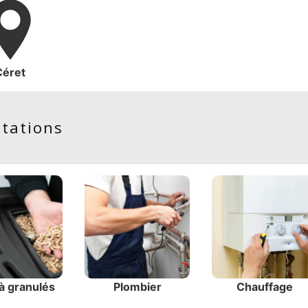
Céret
stations
à granulés
Plombier
Chauffage