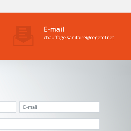
E-mail
chauffage.sanitaire@cegetel.net