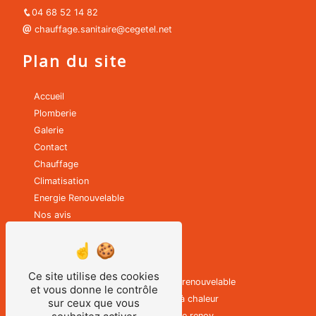
04 68 52 14 82
chauffage.sanitaire@cegetel.net
Plan du site
Accueil
Plomberie
Galerie
Contact
Chauffage
Climatisation
Energie Renouvelable
Nos avis
Nos prestations
Ce site utilise des cookies
Nettoyage chauffage
Energie renouvelable
et vous donne le contrôle
Thermodynamique
Pompe à chaleur
sur ceux que vous
Poêle à granulés
Ma prime renov