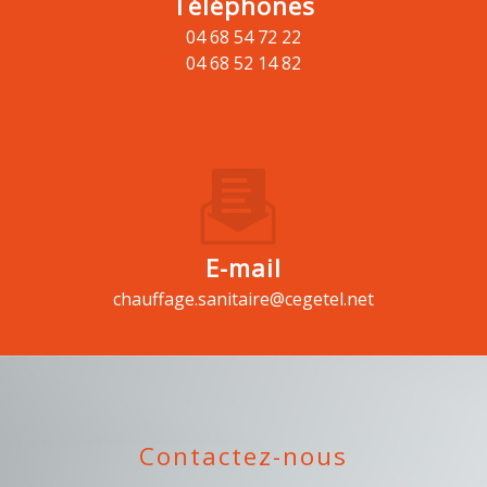
Téléphones
04 68 54 72 22
04 68 52 14 82
E-mail
chauffage.sanitaire@cegetel.net
Contactez-nous