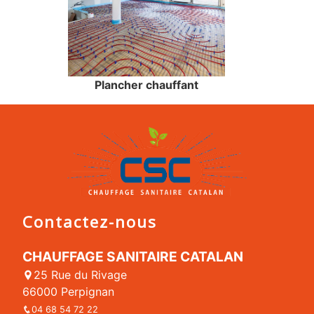
Plancher chauffant
Contactez-nous
CHAUFFAGE SANITAIRE CATALAN
25 Rue du Rivage
66000 Perpignan
04 68 54 72 22