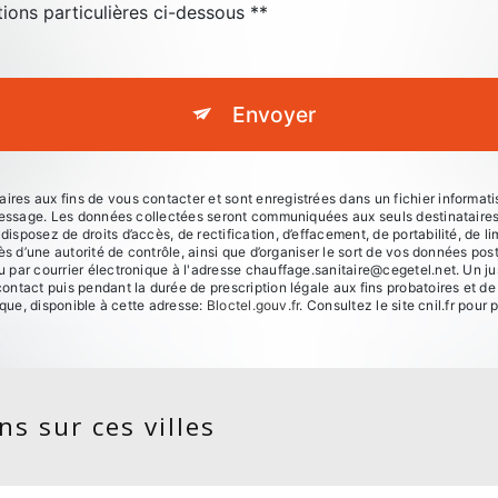
tions particulières ci-dessous **
Envoyer
s aux fins de vous contacter et sont enregistrées dans un fichier informatis
 message. Les données collectées seront communiquées aux seuls destinataire
posez de droits d’accès, de rectification, d’effacement, de portabilité, de lim
ès d’une autorité de contrôle, ainsi que d’organiser le sort de vos données po
par courrier électronique à l'adresse chauffage.sanitaire@cegetel.net. Un jus
ntact puis pendant la durée de prescription légale aux fins probatoires et de
ique, disponible à cette adresse:
Bloctel.gouv.fr
. Consultez le site cnil.fr pour 
s sur ces villes