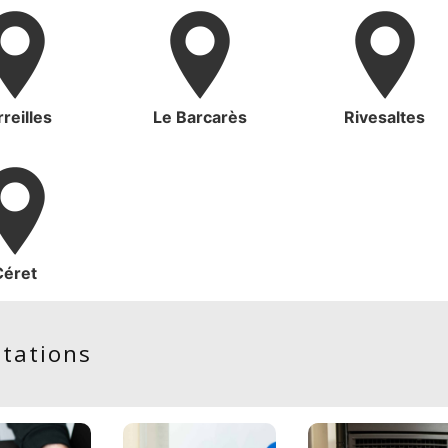
reilles
Le Barcarès
Rivesaltes
Céret
stations