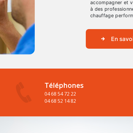
accompagner et vo
à des professionne
chauffage perform
En savoi
Téléphones
04 68 54 72 22
04 68 52 14 82