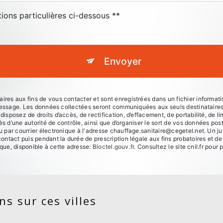
tions particulières ci-dessous **
Envoyer
s aux fins de vous contacter et sont enregistrées dans un fichier informatis
 message. Les données collectées seront communiquées aux seuls destinataire
posez de droits d’accès, de rectification, d’effacement, de portabilité, de lim
ès d’une autorité de contrôle, ainsi que d’organiser le sort de vos données po
par courrier électronique à l'adresse chauffage.sanitaire@cegetel.net. Un jus
ntact puis pendant la durée de prescription légale aux fins probatoires et de
ique, disponible à cette adresse:
Bloctel.gouv.fr
. Consultez le site cnil.fr pour 
s sur ces villes