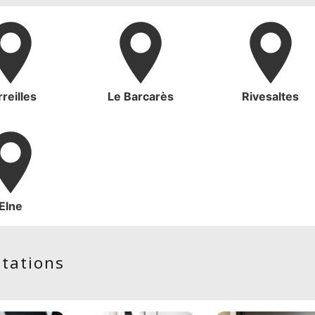
reilles
Le Barcarès
Rivesaltes
Elne
stations